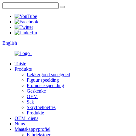
English
Tuiste
Produkte
Lekkergoed speelgoed
Figuur speelding
Promosie speelding
Geskenke
OEM
Sak
Skryfbehoeftes
Produkte
OEM -diens
Nuus
Maatskappyprofiel
Fabriekstoer