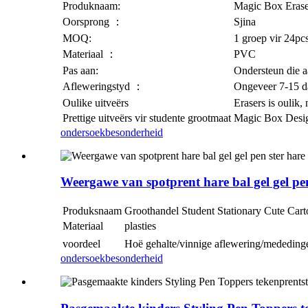
Produknaam:
Magic Box Erase
Oorsprong ：
Sjina
MOQ:
1 groep vir 24pcs
Materiaal ：
PVC
Pas aan:
Ondersteun die a
Afleweringstyd ：
Ongeveer 7-15 da
Oulike uitveërs
Erasers is oulik,
Prettige uitveërs vir studente grootmaat
Magic Box Design,
ondersoek
besonderheid
Weergawe van spotprent hare bal gel gel pen
Produksnaam
Groothandel Student Stationary Cute Car
Materiaal
plasties
voordeel
Hoë gehalte/vinnige aflewering/mededing
ondersoek
besonderheid