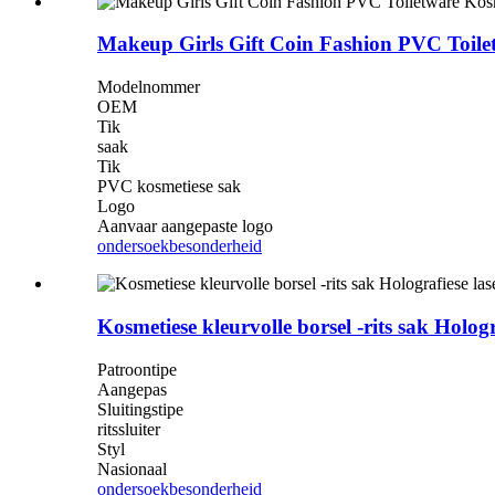
Makeup Girls Gift Coin Fashion PVC Toile
Modelnommer
OEM
Tik
saak
Tik
PVC kosmetiese sak
Logo
Aanvaar aangepaste logo
ondersoek
besonderheid
Kosmetiese kleurvolle borsel -rits sak Holo
Patroontipe
Aangepas
Sluitingstipe
ritssluiter
Styl
Nasionaal
ondersoek
besonderheid