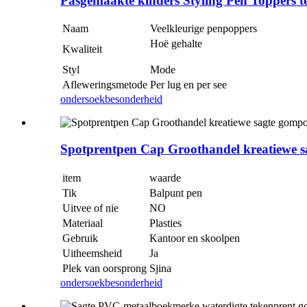
Pasgemaakte kinders Styling Pen Toppers t
Naam
Veelkleurige penpoppers
Hoë gehalte
Kwaliteit
Styl
Mode
Afleweringsmetode
Per lug en per see
ondersoek
besonderheid
Spotprentpen Cap Groothandel kreatiewe s
item
waarde
Tik
Balpunt pen
Uitvee of nie
NO
Materiaal
Plasties
Gebruik
Kantoor en skoolpen
Uitheemsheid
Ja
Plek van oorsprong
Sjina
ondersoek
besonderheid