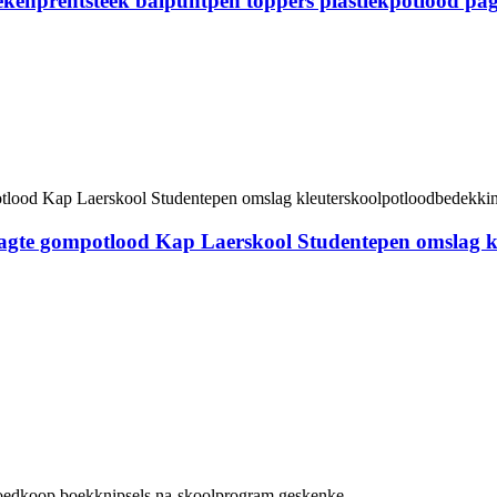
ekenprentsteek balpuntpen toppers plastiekpotlood pag
agte gompotlood Kap Laerskool Studentepen omslag 