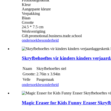
Promosiegeskenk
Kleur
Aangepaste kleure
Verpakking
Blaas
Grootte
24.5 * 7.5 cm
Werkverrigting
Gift.promotional.business.trade.school
ondersoek
besonderheid
Skryfbehoeftes vir kinders kinders verjaa
Naam
Skryfbehoeftes stel
Grootte:
2.76in x 3.94in
Velle
Pasgemaak
ondersoek
besonderheid
Magic Eraser for Kids Funny Eraser Skryfbe