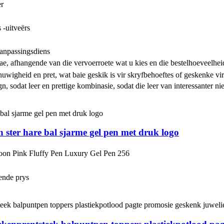
r
 -uitveërs
anpassingsdiens
e, afhangende van die vervoerroete wat u kies en die bestelhoeveelhei
 nuwigheid en pret, wat baie geskik is vir skryfbehoeftes of geskenke vir
 sodat leer en prettige kombinasie, sodat die leer van interessanter nie
 ster hare bal sjarme gel pen met druk logo
toon Pink Fluffy Pen Luxury Gel Pen 256
ende prys