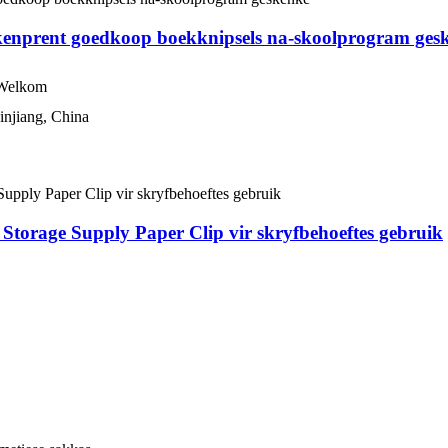
kenprent goedkoop boekknipsels na-skoolprogram ges
Welkom
Jinjiang, China
torage Supply Paper Clip vir skryfbehoeftes gebruik