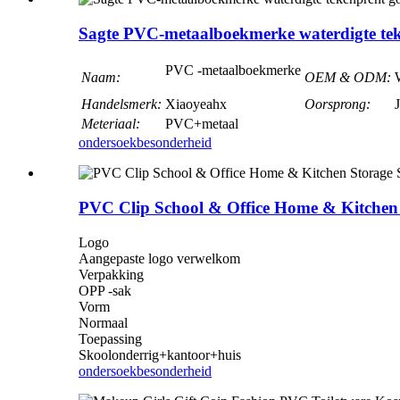
Sagte PVC-metaalboekmerke waterdigte te
PVC -metaalboekmerke
Naam:
OEM & ODM:
Handelsmerk:
Xiaoyeahx
Oorsprong:
Meteriaal:
PVC+metaal
ondersoek
besonderheid
PVC Clip School & Office Home & Kitchen S
Logo
Aangepaste logo verwelkom
Verpakking
OPP -sak
Vorm
Normaal
Toepassing
Skoolonderrig+kantoor+huis
ondersoek
besonderheid