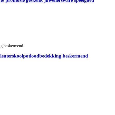
te promosie geskenk juweliersware speelgoed
kleuterskoolpotloodbedekking beskermend