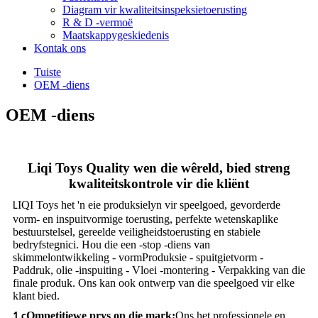
Diagram vir kwaliteitsinspeksietoerusting
R & D -vermoë
Maatskappygeskiedenis
Kontak ons
Tuiste
OEM -diens
OEM -diens
Liqi Toys Quality wen die wêreld, bied streng
kwaliteitskontrole vir die kliënt
IQI Toys het 'n eie produksielyn vir speelgoed, gevorderde
L
vorm- en inspuitvormige toerusting, perfekte wetenskaplike
bestuurstelsel, gereelde veiligheidstoerusting en stabiele
bedryfstegnici. Hou die een -stop -diens van
skimmelontwikkeling - vorm
Produksie - spuitgietvorm -
Paddruk, olie -inspuiting - Vloei -montering - Verpakking van die
finale produk. Ons kan ook ontwerp van die speelgoed vir elke
klant bied.
Ompetitiewe prys op die mark:
Ons het professionele en
1.c