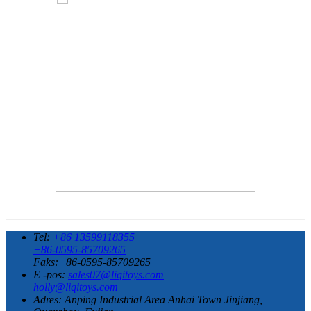
Tel:
+86 13599118355
+86-0595-85709265
Faks:+86-0595-85709265
E -pos:
sales07@liqitoys.com
holly@liqitoys.com
Adres:
Anping Industrial Area Anhai Town Jinjiang,