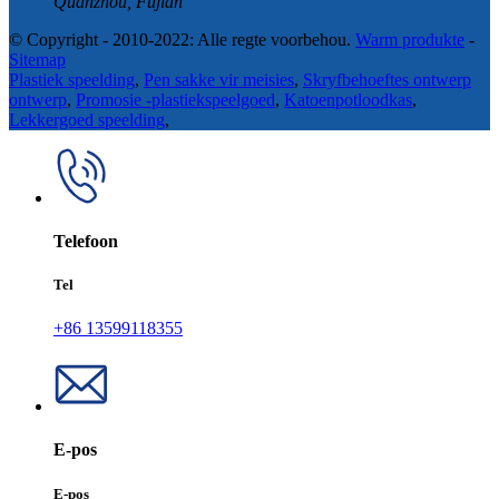
Quanzhou, Fujian
© Copyright - 2010-2022: Alle regte voorbehou.
Warm produkte
-
Sitemap
Plastiek speelding
,
Pen sakke vir meisies
,
Skryfbehoeftes ontwerp
ontwerp
,
Promosie -plastiekspeelgoed
,
Katoenpotloodkas
,
Lekkergoed speelding
,
Telefoon
Tel
+86 13599118355
E-pos
E-pos