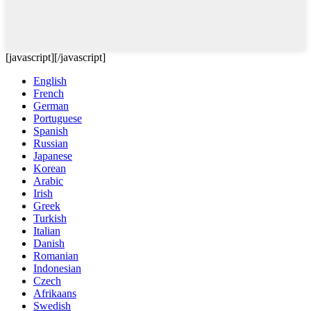
[javascript]
[/javascript]
English
French
German
Portuguese
Spanish
Russian
Japanese
Korean
Arabic
Irish
Greek
Turkish
Italian
Danish
Romanian
Indonesian
Czech
Afrikaans
Swedish