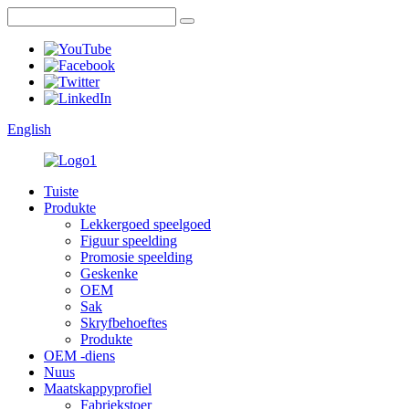
English
Tuiste
Produkte
Lekkergoed speelgoed
Figuur speelding
Promosie speelding
Geskenke
OEM
Sak
Skryfbehoeftes
Produkte
OEM -diens
Nuus
Maatskappyprofiel
Fabriekstoer