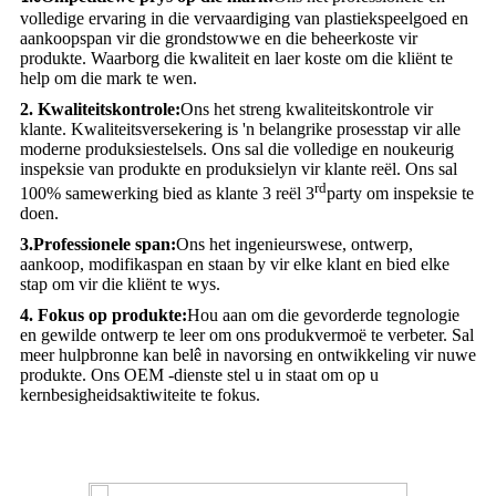
volledige ervaring in die vervaardiging van plastiekspeelgoed en
aankoopspan vir die grondstowwe en die beheerkoste vir
produkte. Waarborg die kwaliteit en laer koste om die kliënt te
help om die mark te wen.
2. Kwaliteitskontrole:
Ons het streng kwaliteitskontrole vir
klante. Kwaliteitsversekering is 'n belangrike prosesstap vir alle
moderne produksiestelsels. Ons sal die volledige en noukeurig
inspeksie van produkte en produksielyn vir klante reël. Ons sal
rd
100% samewerking bied as klante 3 reël 3
party om inspeksie te
doen.
3.Professionele span:
Ons het ingenieurswese, ontwerp,
aankoop, modifikaspan en staan ​​by vir elke klant en bied elke
stap om vir die kliënt te wys.
4. Fokus op produkte:
Hou aan om die gevorderde tegnologie
en gewilde ontwerp te leer om ons produkvermoë te verbeter. Sal
meer hulpbronne kan belê in navorsing en ontwikkeling vir nuwe
produkte. Ons OEM -dienste stel u in staat om op u
kernbesigheidsaktiwiteite te fokus.