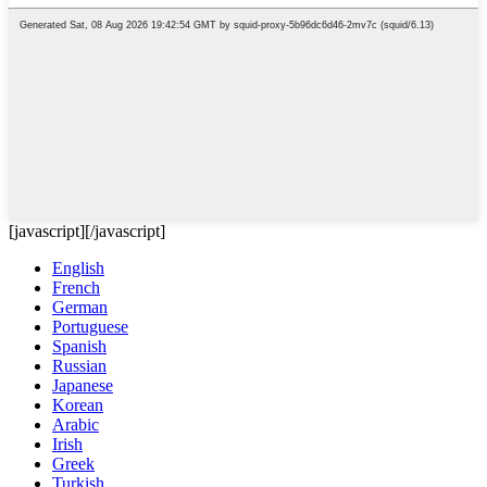
[javascript]
[/javascript]
English
French
German
Portuguese
Spanish
Russian
Japanese
Korean
Arabic
Irish
Greek
Turkish