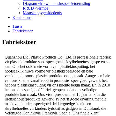
Diagram vir kwaliteitsinspeksietoerusting
R & D -vermoë
Maatskappygeskiedenis
Kontak ons
Tuiste
Fabriekstoer
Fabriekstoer
Quanzhou Liqi Plastic Products Co., Ltd. is professionele fabriek
vir plastiekprodukte soos speelgoed, skryfbehoeftes, gespe en so
aan. Ons het ook 'n eie vorm van plastiekinspuiting, het
hoofsaaklik nuwe vorme vir plastiekspeelgoed en baie
verskillende soorte plastiekprodukte oopgemaak. Aangesien baie
van ons kliënte vanaf 2005 in promosie -speelgoed gewerk het,
het ons plastiekinspuiting vir ons kliënte begin maak. En in 2010
het ons ons speelgoedfabriek geopen sodat ons volledige
produkte kan maak. Ons vise -president het 15 jaar lank in die
lisensiehouerprodukte gewerk, sy het 'n goeie ervaring met die
maak van kinders speelgoed, lekkergoedgeskenke en
skryfbehoeftes vir kinders tydskrif as gadgets in Duitsland, die
Verenigde Koninkryk, Frankryk, Spanje. Ons finale klant