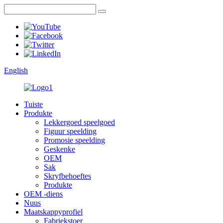
English
Tuiste
Produkte
Lekkergoed speelgoed
Figuur speelding
Promosie speelding
Geskenke
OEM
Sak
Skryfbehoeftes
Produkte
OEM -diens
Nuus
Maatskappyprofiel
Fabriekstoer