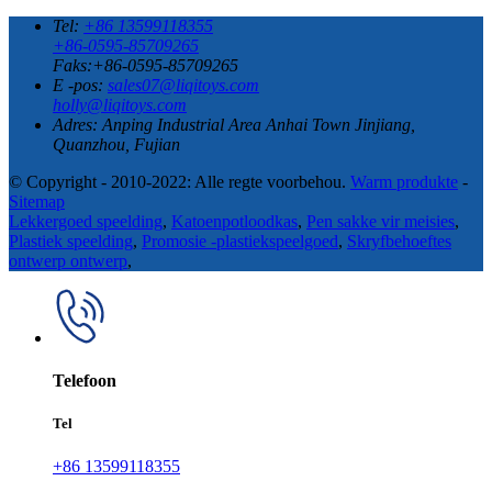
Tel:
+86 13599118355
+86-0595-85709265
Faks:+86-0595-85709265
E -pos:
sales07@liqitoys.com
holly@liqitoys.com
Adres:
Anping Industrial Area Anhai Town Jinjiang,
Quanzhou, Fujian
© Copyright - 2010-2022: Alle regte voorbehou.
Warm produkte
-
Sitemap
Lekkergoed speelding
,
Katoenpotloodkas
,
Pen sakke vir meisies
,
Plastiek speelding
,
Promosie -plastiekspeelgoed
,
Skryfbehoeftes
ontwerp ontwerp
,
Telefoon
Tel
+86 13599118355