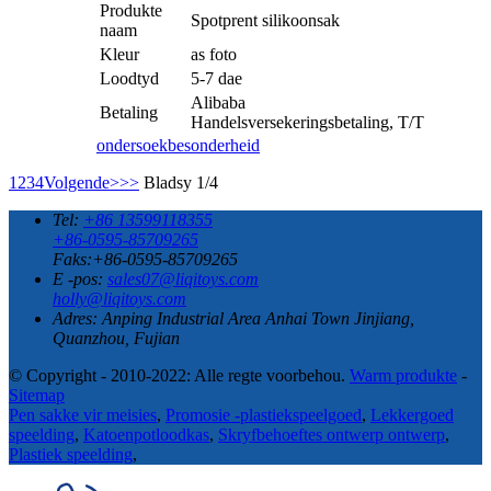
Produkte
Spotprent silikoonsak
naam
Kleur
as foto
Loodtyd
5-7 dae
Alibaba
Betaling
Handelsversekeringsbetaling, T/T
ondersoek
besonderheid
1
2
3
4
Volgende>
>>
Bladsy 1/4
Tel:
+86 13599118355
+86-0595-85709265
Faks:+86-0595-85709265
E -pos:
sales07@liqitoys.com
holly@liqitoys.com
Adres:
Anping Industrial Area Anhai Town Jinjiang,
Quanzhou, Fujian
© Copyright - 2010-2022: Alle regte voorbehou.
Warm produkte
-
Sitemap
Pen sakke vir meisies
,
Promosie -plastiekspeelgoed
,
Lekkergoed
speelding
,
Katoenpotloodkas
,
Skryfbehoeftes ontwerp ontwerp
,
Plastiek speelding
,