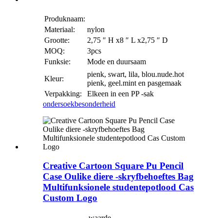
Produknaam:
Materiaal:
nylon
Grootte:
2,75 ″ H x8 ″ L x2,75 ″ D
MOQ:
3pcs
Funksie:
Mode en duursaam
pienk, swart, lila, blou.nude.hot
Kleur:
pienk, geel.mint en pasgemaak
Verpakking:
Elkeen in een PP -sak
ondersoek
besonderheid
Creative Cartoon Square Pu Pencil
Case Oulike diere -skryfbehoeftes Bag
Multifunksionele studentepotlood Cas
Custom Logo
waarde