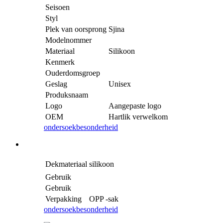
Seisoen
Styl
Plek van oorsprong
Sjina
Modelnommer
Materiaal
Silikoon
Kenmerk
Ouderdomsgroep
Geslag
Unisex
Produksnaam
Logo
Aangepaste logo
OEM
Hartlik verwelkom
ondersoek
besonderheid
Dekmateriaal
silikoon
Gebruik
Gebruik
Verpakking
OPP -sak
ondersoek
besonderheid