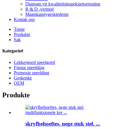
Diagram vir kwaliteitsinspeksietoerusting
R & D -vermoë
Maatskappygeskiedenis
Kontak ons
Tuiste
Produkte
Sak
Kategorieë
Lekkergoed speelgoed
Figuur speelding
Promosie speelding
Geskenke
OEM
Produkte
skryfbehoeftes, nege stuk stel, ...