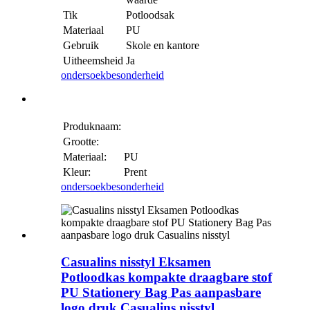
Tik
Potloodsak
Materiaal
PU
Gebruik
Skole en kantore
Uitheemsheid
Ja
ondersoek
besonderheid
Produknaam:
Grootte:
Materiaal:
PU
Kleur:
Prent
ondersoek
besonderheid
Casualins nisstyl Eksamen
Potloodkas kompakte draagbare stof
PU Stationery Bag Pas aanpasbare
logo druk Casualins nisstyl