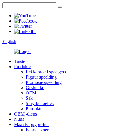
English
Tuiste
Produkte
Lekkergoed speelgoed
Figuur speelding
Promosie speelding
Geskenke
OEM
Sak
Skryfbehoeftes
Produkte
OEM -diens
Nuus
Maatskappyprofiel
Fabriekstoer