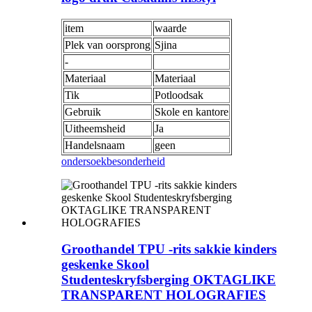
item
waarde
Plek van oorsprong
Sjina
-
Materiaal
Materiaal
Tik
Potloodsak
Gebruik
Skole en kantore
Uitheemsheid
Ja
Handelsnaam
geen
ondersoek
besonderheid
Groothandel TPU -rits sakkie kinders
geskenke Skool
Studenteskryfsberging OKTAGLIKE
TRANSPARENT HOLOGRAFIES