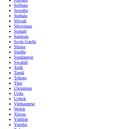
Punjabi
Serbian
Sesotho
Sinhala
Slovak
Slovenian
Somali
Samoan
Scots Gaelic
Shona
Sindhi
Sundanese
Swahili
Tajik
Tamil
Telugu
Thai
Ukrainian
Urdu
Uzbek
Vietnamese
Welsh
Xhosa
Yiddish
Yoruba