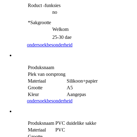
Roduct -funksies
no
*Sakgrootte
Welkom
25-30 dae
ondersoek
besonderheid
Produksnaam
Plek van oorsprong
Materiaal
Silikoon+papier
Grootte
A5
Kleur
Aangepas
ondersoek
besonderheid
Produksnaam
PVC duidelike sakke
Materiaal
PVC
Grootte