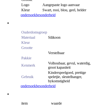
Logo
Aangepaste logo aanvaar
Kleur
Swart, rooi, blou, geel, helder
ondersoek
besonderheid
Ouderdomsgroep
Materiaal
Silikoon
Kleur
Grootte
Verstelbaar
Pakkie
Volhoubaar, gevul, waterdig,
Kenmerk
groot kapasiteit
Kinderspeelgoed, prettige
Gebruik
speletjie, sleutelhanger,
bykomstigheid
ondersoek
besonderheid
item
waarde