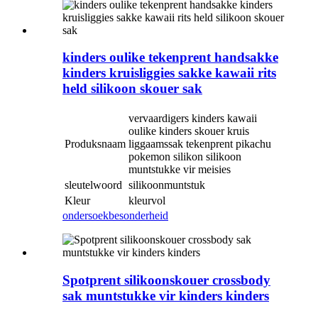
kinders oulike tekenprent handsakke
kinders kruisliggies sakke kawaii rits
held silikoon skouer sak
vervaardigers kinders kawaii
oulike kinders skouer kruis
Produksnaam
liggaamssak tekenprent pikachu
pokemon silikon silikoon
muntstukke vir meisies
sleutelwoord
silikoonmuntstuk
Kleur
kleurvol
ondersoek
besonderheid
Spotprent silikoonskouer crossbody
sak muntstukke vir kinders kinders